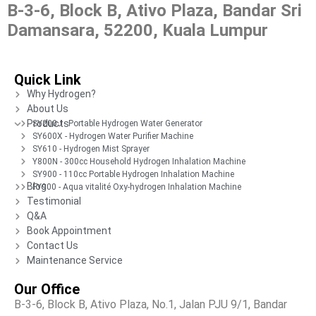
B-3-6, Block B, Ativo Plaza, Bandar Sri
Damansara, 52200, Kuala Lumpur
Quick Link
Why Hydrogen?
About Us
Products
SY200J - Portable Hydrogen Water Generator
SY600X - Hydrogen Water Purifier Machine
SY610 - Hydrogen Mist Sprayer
Y800N - 300cc Household Hydrogen Inhalation Machine
SY900 - 110cc Portable Hydrogen Inhalation Machine
Blog
FY900 - Aqua vitalité Oxy-hydrogen Inhalation Machine
Testimonial
Q&A
Book Appointment
Contact Us
Maintenance Service
Our Office
B-3-6, Block B, Ativo Plaza, No.1, Jalan PJU 9/1, Bandar